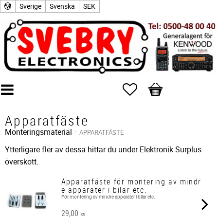
Sverige
Svenska
SEK
Favoriter
Kundvagn
Apparatfäste
Monteringsmaterial
APPARATFÄSTE
Ytterligare fler av dessa hittar du under Elektronik Surplus
överskott.
Apparatfäste för montering av mindr
e apparater i bilar etc.
För montering av mindre apparater i bilar etc.
29,00
KR