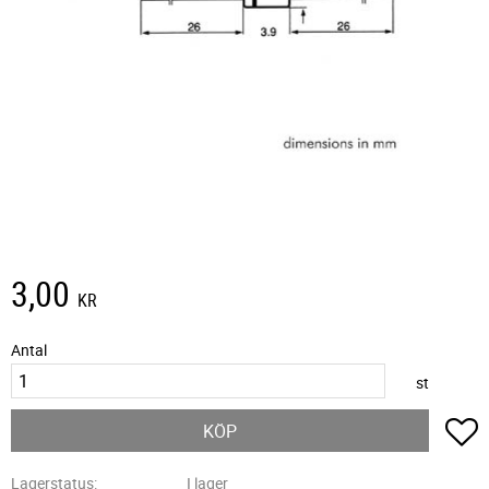
3,00
KR
Antal
st
L
KÖP
Lagerstatus
I lager