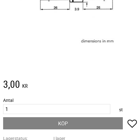
3,00
KR
Antal
st
L
KÖP
Lagerstatus
I lager