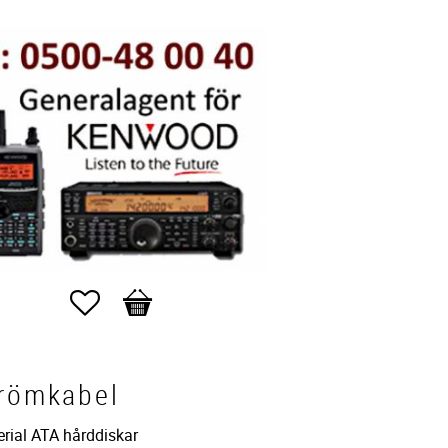
Favoriter
Kundvagn
trömkabel
erial ATA hårddiskar