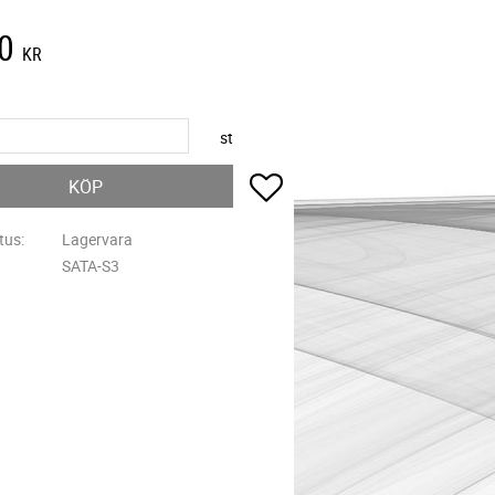
0
KR
st
Lägg till i favoriter
KÖP
tus
Lagervara
SATA-S3