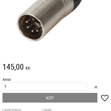
145,00
KR
Antal
st
L
KÖP
Lagerstatus
I lager