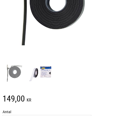
149,00
KR
Antal