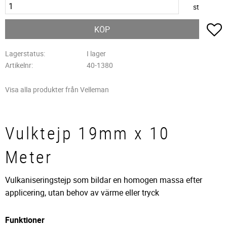
st
L
KÖP
Lagerstatus
I lager
Artikelnr
40-1380
Visa alla produkter från Velleman
Vulktejp 19mm x 10
Meter
Vulkaniseringstejp som bildar en homogen massa efter
applicering, utan behov av värme eller tryck
Funktioner