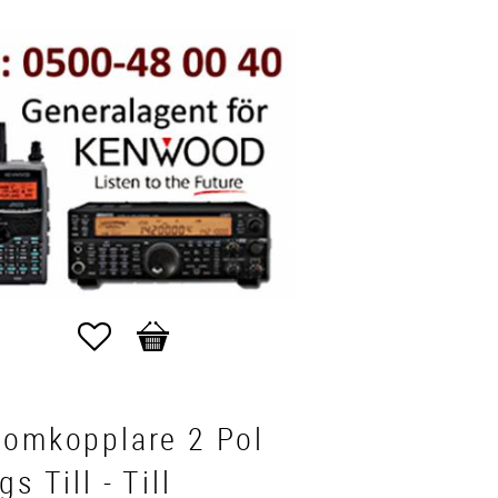
Favoriter
Kundvagn
pomkopplare 2 Pol
gs Till - Till