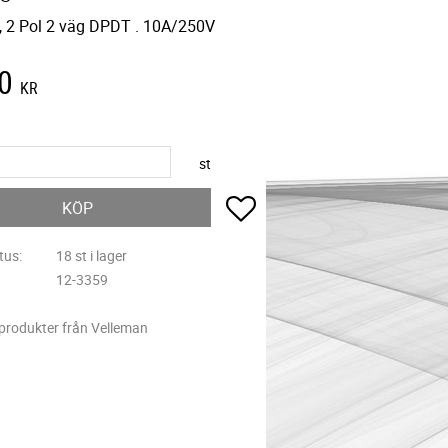
ill, 2 Pol 2 väg DPDT . 10A/250V
0
KR
st
Lägg till i favoriter
KÖP
tus
18 st i lager
12-3359
 produkter från Velleman