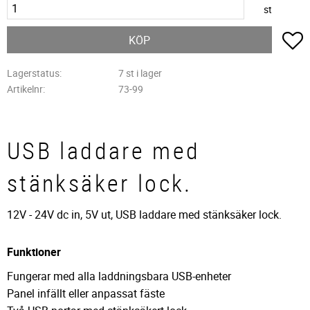
st
L
KÖP
Lagerstatus
7 st i lager
Artikelnr
73-99
USB laddare med
stänksäker lock.
12V - 24V dc in, 5V ut, USB laddare med stänksäker lock.
Funktioner
Fungerar med alla laddningsbara USB-enheter
Panel infällt eller anpassat fäste