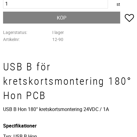
st
L
KÖP
Lagerstatus
I lager
Artikelnr
12-90
USB B för
kretskortsmontering 180°
Hon PCB
USB B Hon 180° kretskortsmontering 24VDC / 1A
Specifikationer
Typ: USB B Hon