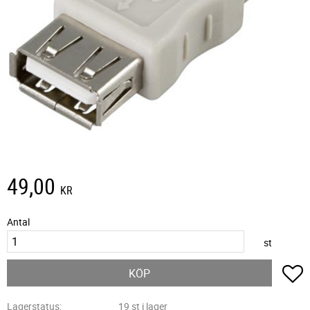
49,00
KR
Antal
st
L
KÖP
Lagerstatus
19 st i lager