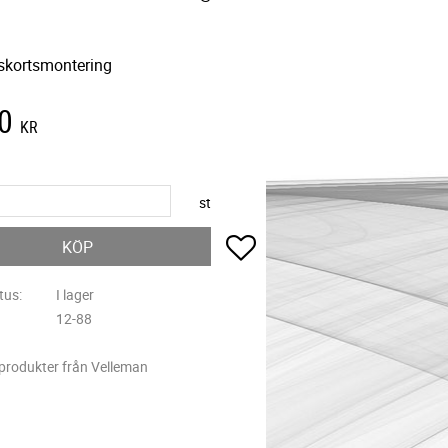
tskortsmontering
0
KR
st
Lägg till i favoriter
KÖP
tus
I lager
12-88
 produkter från Velleman