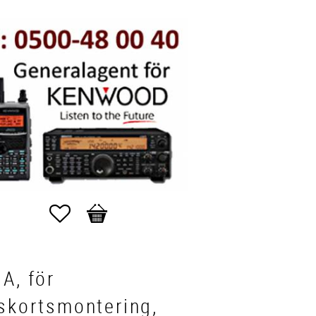
Favoriter
Kundvagn
A, för
skortsmontering,