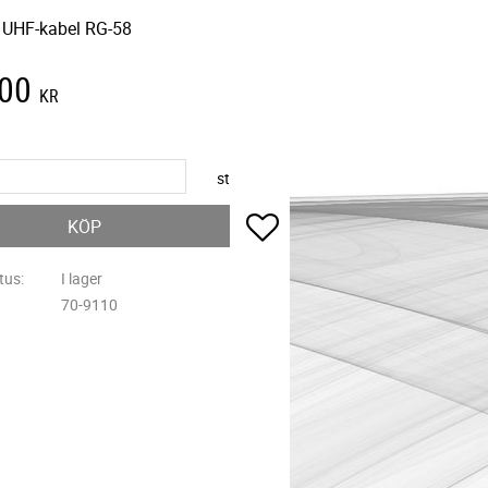
, UHF-kabel RG-58
,00
KR
st
Lägg till i favoriter
KÖP
tus
I lager
70-9110