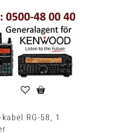
Favoriter
Kundvagn
-kabel RG-58, 1
er