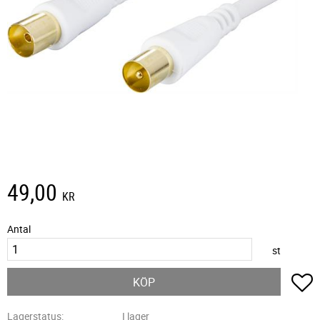
49,00
KR
Antal
st
L
KÖP
Lagerstatus
I lager