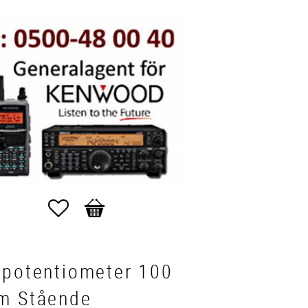
Favoriter
Kundvagn
mpotentiometer 100
m Stående