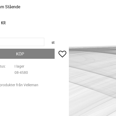
hm Stående
KR
st
Lägg till i favoriter
KÖP
tus
I lager
08-4580
 produkter från Velleman