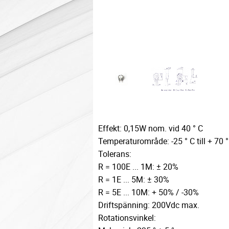
Effekt: 0,15W nom. vid 40 ° C
Temperaturområde: -25 ° C till + 70 °
Tolerans:
R = 100E ... 1M: ± 20%
R = 1E ... 5M: ± 30%
R = 5E ... 10M: + 50% / -30%
Driftspänning: 200Vdc max.
Rotationsvinkel: