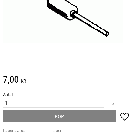
7,00
KR
Antal
st
L
KÖP
Lagerstatus
I lager