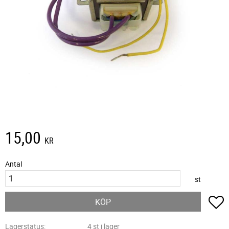
15,00
KR
Antal
st
L
KÖP
Lagerstatus
4 st i lager