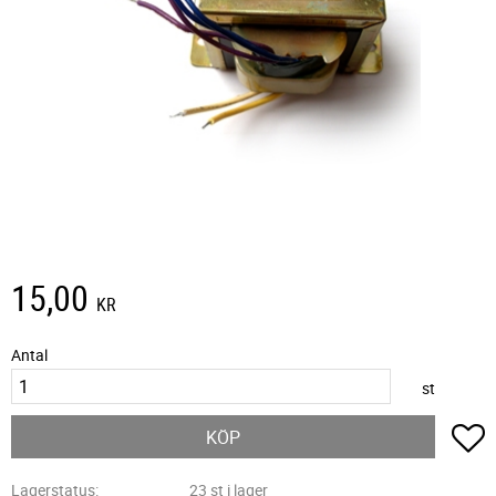
15,00
KR
Antal
st
L
KÖP
Lagerstatus
23 st i lager