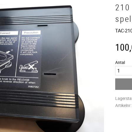
210
spe
TAC-210
100
Antal
Lagersta
Artikelnr