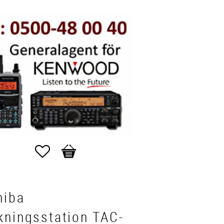
Favoriter
Kundvagn
hiba
kningsstation TAC-