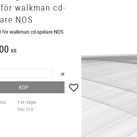
 för walkman cd-
lare NOS
 för walkman cd-spelare NOS
,00
KR
st
Lägg till i favoriter
KÖP
tus
1 st i lager
TAC-210