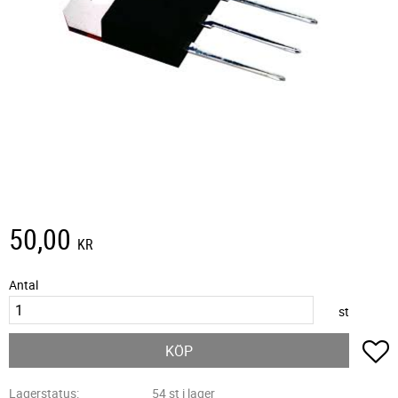
50,00
KR
Antal
st
L
KÖP
Lagerstatus
54 st i lager