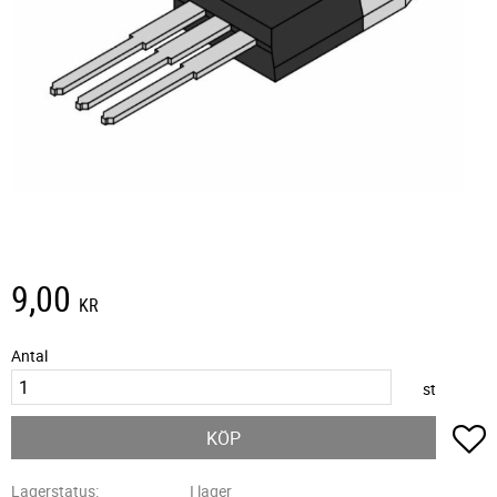
9,00
KR
Antal
st
L
KÖP
Lagerstatus
I lager