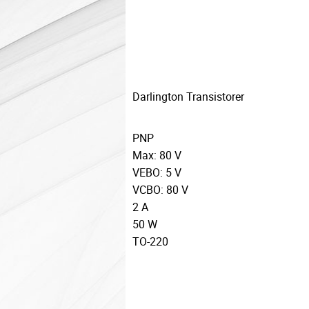
Darlington Transistorer
PNP
Max: 80 V
VEBO: 5 V
VCBO: 80 V
2 A
50 W
TO-220