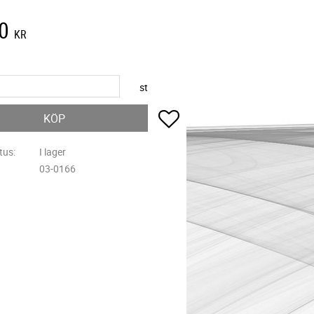
0
KR
st
Lägg till i favoriter
KÖP
tus
I lager
03-0166