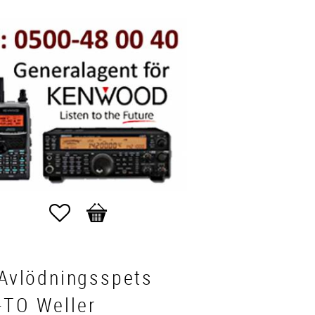
Favoriter
Kundvagn
 Avlödningsspets
-TO Weller