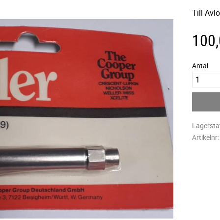
Till Av
100
Antal
Lagersta
Artikelnr