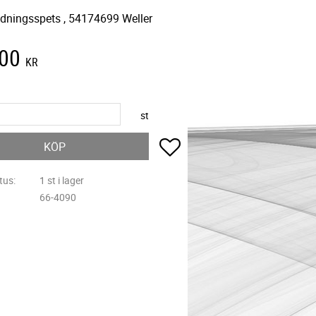
lödningsspets , 54174699 Weller
,00
KR
st
Lägg till i favoriter
KÖP
tus
1 st i lager
66-4090