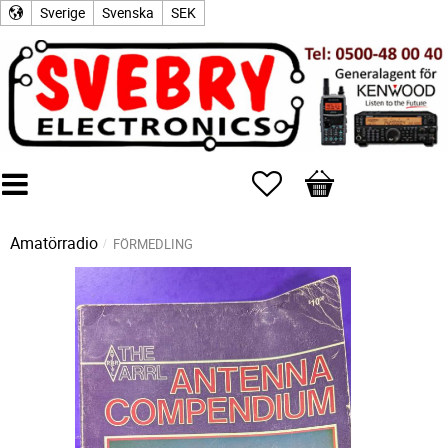
Sverige
Svenska
SEK
Favoriter
Kundvagn
Amatörradio
FÖRMEDLING