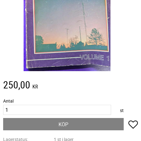
250,00
KR
Antal
st
L
KÖP
Lagerstatus
1 st i lager