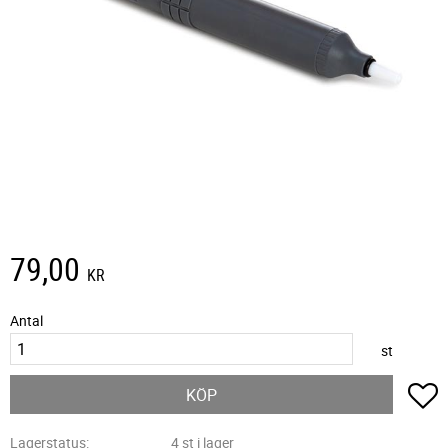
79,00
KR
Antal
st
L
KÖP
Lagerstatus
4 st i lager