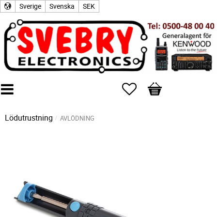
Sverige
Svenska
SEK
Favoriter
Kundvagn
Lödutrustning
AVLÖDNING