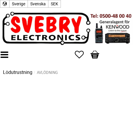
Sverige
Svenska
SEK
Favoriter
Kundvagn
Lödutrustning
AVLÖDNING