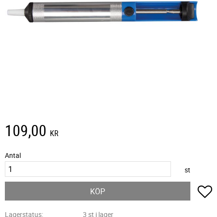
109,00
KR
Antal
st
L
KÖP
Lagerstatus
3 st i lager