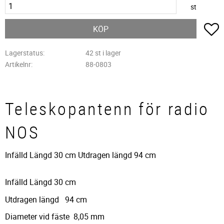
st
L
KÖP
Lagerstatus
42 st i lager
Artikelnr
88-0803
Teleskopantenn för radio
NOS
​Infälld Längd 30 cm Utdragen längd 94 cm
Infälld Längd 30 cm
Utdragen längd 94 cm
Diameter vid fäste 8,05 mm