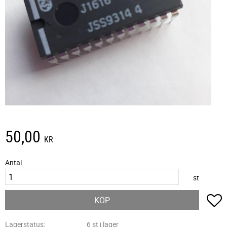
50,00
KR
Antal
st
L
KÖP
Lagerstatus
6 st i lager