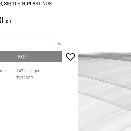
, SIP, 10PIN, PLAST NOS
0
KR
st
Lägg till i favoriter
KÖP
tus
147 st i lager
TA7205P