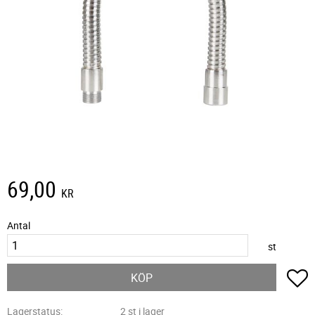
69,00
KR
Antal
st
L
KÖP
Lagerstatus
2 st i lager