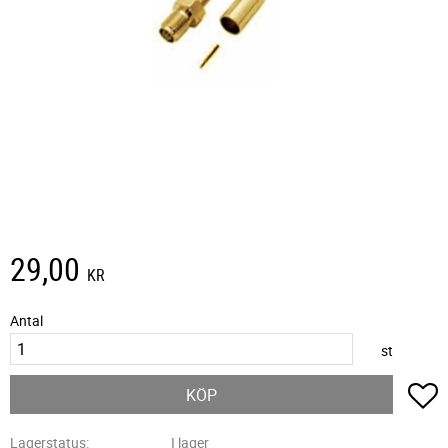
29,00
KR
Antal
st
L
KÖP
Lagerstatus
I lager