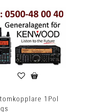
Favoriter
Kundvagn
utomkopplare 1Pol
ägs