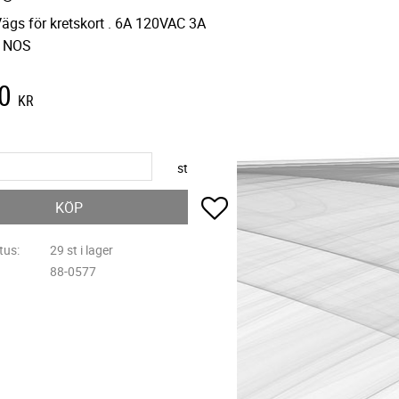
Vägs för kretskort . 6A 120VAC 3A
 NOS
0
KR
st
Lägg till i favoriter
KÖP
tus
29 st i lager
88-0577