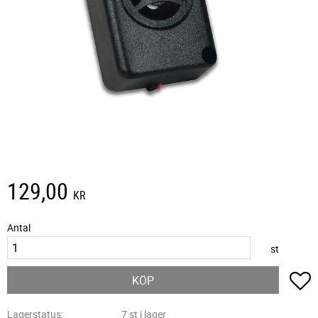
129,00
KR
Antal
st
L
KÖP
Lagerstatus
7 st i lager