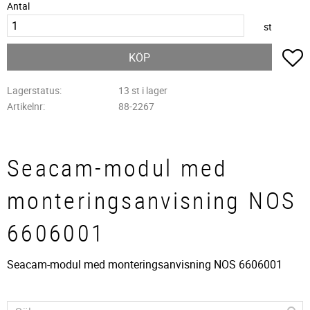
Antal
st
L
KÖP
Lagerstatus
13 st i lager
Artikelnr
88-2267
Seacam-modul med
monteringsanvisning NOS
6606001
Seacam-modul med monteringsanvisning NOS 6606001