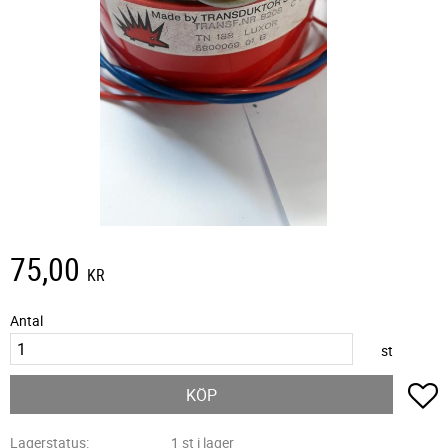
75,00
KR
Antal
st
L
KÖP
Lagerstatus
1 st i lager