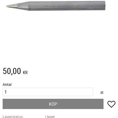
50,00
KR
Antal
st
L
KÖP
Lagerstatus
I lager