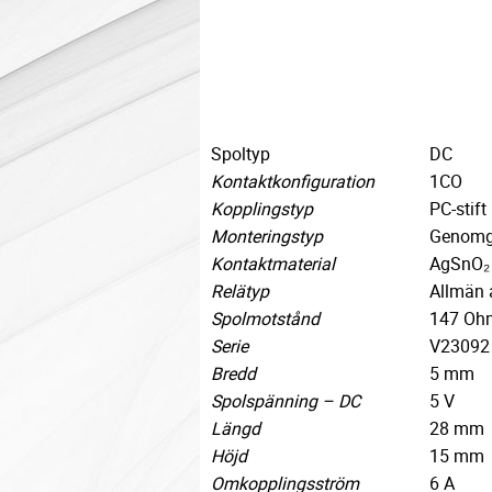
Spoltyp
DC
Kontaktkonfiguration
1CO
Kopplingstyp
PC-stift
Monteringstyp
Genomg
Kontaktmaterial
AgSnO₂
Relätyp
Allmän 
Spolmotstånd
147
Oh
Serie
V23092
Bredd
5
mm
Spolspänning – DC
5
V
Längd
28
mm
Höjd
15
mm
Omkopplingsström
6
A