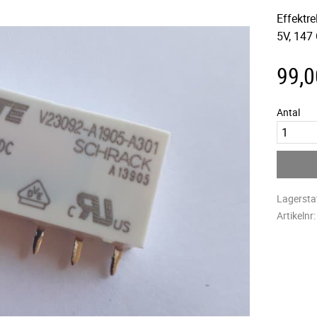
Effektre
5V, 147
99,0
Antal
Lagersta
Artikelnr