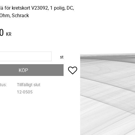
lä för kretskort V23092, 1 polig, DC,
 Ohm, Schrack
0
KR
st
Lägg till i favoriter
KÖP
tus
Tillfälligt slut
12-0505