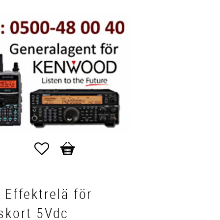
Favoriter
Kundvagn
 Effektrelä för
skort 5Vdc