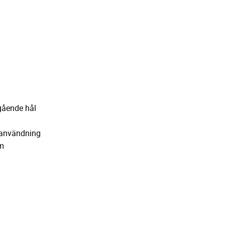
ående hål
användning
m