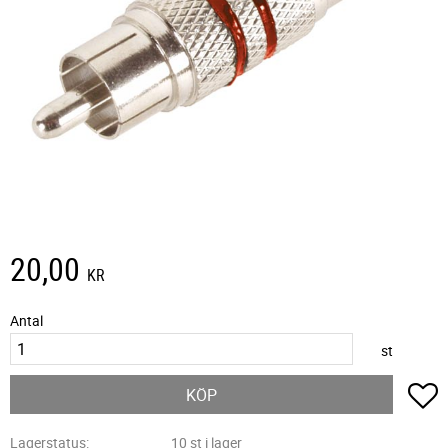
20,00
KR
Antal
st
L
KÖP
Lagerstatus
10 st i lager