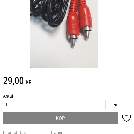
29,00
KR
Antal
st
L
KÖP
Lagerstatus
I lager