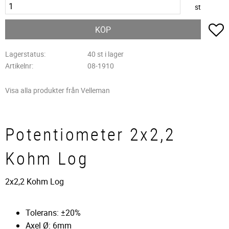
st
L
KÖP
Lagerstatus
40 st i lager
Artikelnr
08-1910
Visa alla produkter från Velleman
Potentiometer 2x2,2
Kohm Log
2x2,2 Kohm Log
Tolerans: ±20%
Axel Ø: 6mm