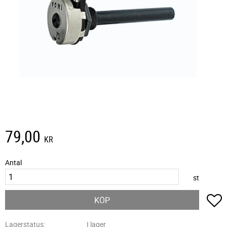
79,00
KR
Antal
st
L
KÖP
Lagerstatus
I lager