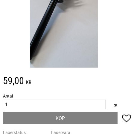
59,00
KR
Antal
st
L
KÖP
Lagerstatus
Lagervara