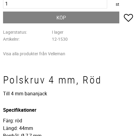
st
L
KÖP
Lagerstatus
I lager
Artikelnr
12-1530
Visa alla produkter från Velleman
Polskruv 4 mm, Röd
Till 4 mm bananjack
Specifikationer
Färg: röd
Längd: 44mm
Borrhål: Ø 7,7 mm