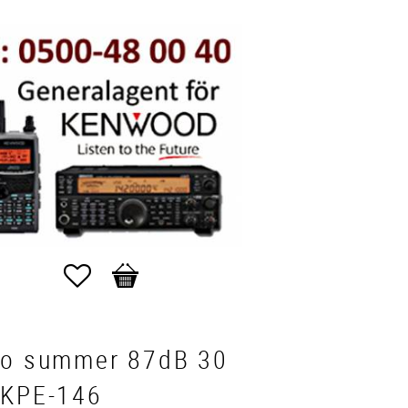
Favoriter
Kundvagn
zo summer 87dB 30
 KPE-146