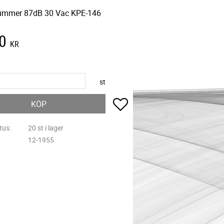
ummer 87dB 30 Vac KPE-146
0
KR
st
Lägg till i favoriter
KÖP
tus
20 st i lager
12-1955