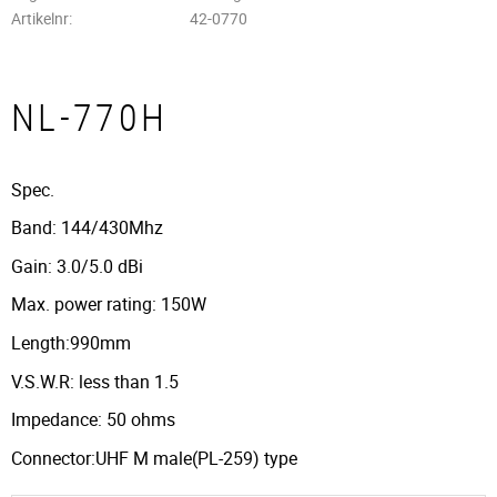
Artikelnr
42-0770
NL-770H
Spec.
Band: 144/430Mhz
Gain: 3.0/5.0 dBi
Max. power rating: 150W
Length:990mm
V.S.W.R: less than 1.5
Impedance: 50 ohms
Connector:UHF M male(PL-259) type