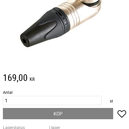
169,00
KR
Antal
st
L
KÖP
Lagerstatus
I lager