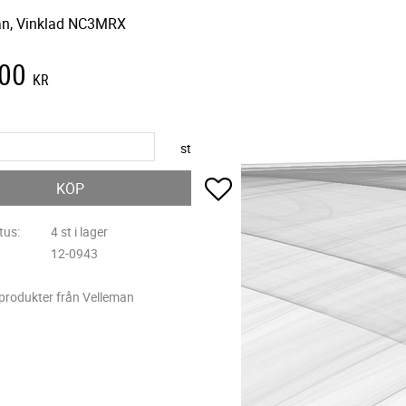
an, Vinklad NC3MRX
,00
KR
st
Lägg till i favoriter
KÖP
tus
4 st i lager
12-0943
 produkter från Velleman