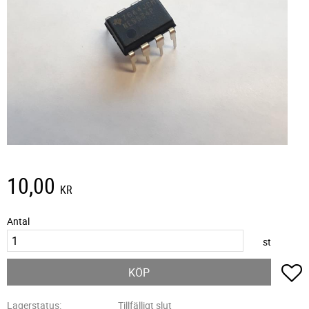
10,00
KR
Antal
st
L
KÖP
Lagerstatus
Tillfälligt slut