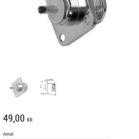
49,00
KR
Antal