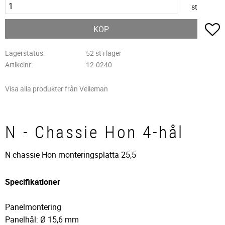
st
L
KÖP
Lagerstatus
52 st i lager
Artikelnr
12-0240
Visa alla produkter från Velleman
N - Chassie Hon 4-hål
N chassie Hon monteringsplatta 25,5
Specifikationer
Panelmontering
Panelhål: Ø 15,6 mm