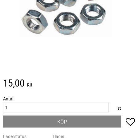
15,00
KR
Antal
st
L
KÖP
Lagerstatus
I lager