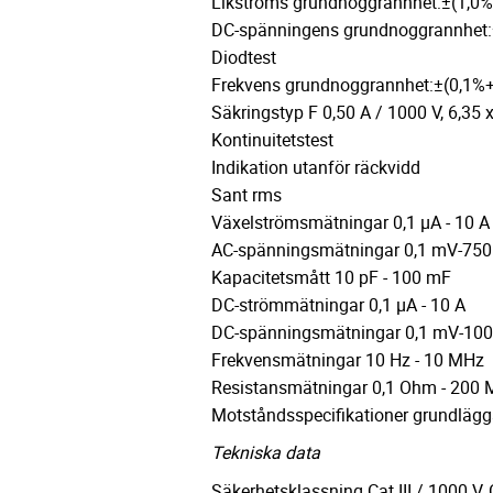
Likströms grundnoggrannhet:±(1,0
DC-spänningens grundnoggrannhet:
Diodtest
Frekvens grundnoggrannhet:±(0,1%
Säkringstyp F 0,50 A / 1000 V, 6,35
Kontinuitetstest
Indikation utanför räckvidd
Sant rms
Växelströmsmätningar 0,1 µA - 10 A
AC-spänningsmätningar 0,1 mV-750
Kapacitetsmått 10 pF - 100 mF
DC-strömmätningar 0,1 µA - 10 A
DC-spänningsmätningar 0,1 mV-100
Frekvensmätningar 10 Hz - 10 MHz
Resistansmätningar 0,1 Ohm - 200
Motståndsspecifikationer grundläg
Tekniska data
Säkerhetsklassning Cat III / 1000 V, 