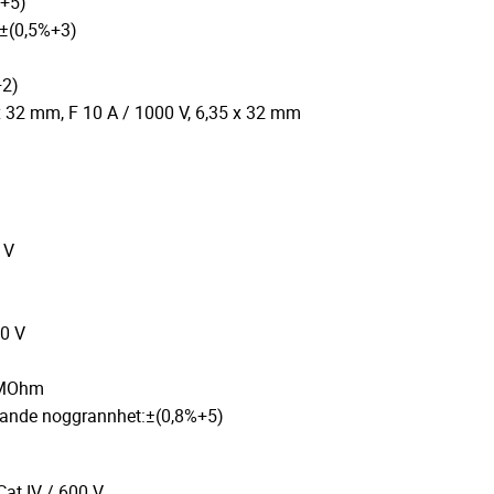
%+5)
±(0,5%+3)
+2)
 x 32 mm, F 10 A / 1000 V, 6,35 x 32 mm
 V
0 V
 MOhm
gande noggrannhet:±(0,8%+5)
Cat IV / 600 V