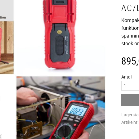
AC/
Kompakt
funktion
spännin
stock o
895
Antal
Lagersta
Artikelnr