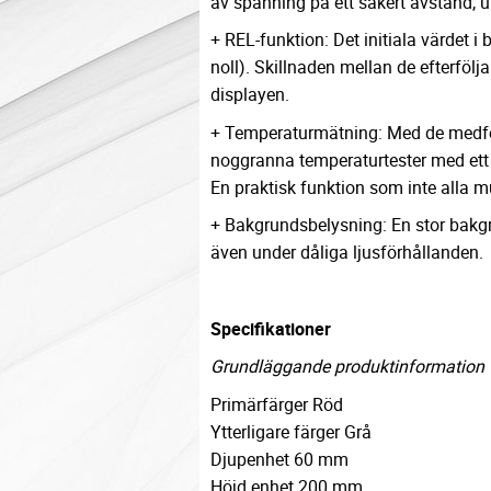
av spänning på ett säkert avstånd, u
+ REL-funktion: Det initiala värdet 
noll). Skillnaden mellan de efterföl
displayen.
+ Temperaturmätning: Med de medfö
noggranna temperaturtester med ett 
En praktisk funktion som inte alla mu
+ Bakgrundsbelysning: En stor bakgr
även under dåliga ljusförhållanden.
Specifikationer
Grundläggande produktinformation
Primärfärger Röd
Ytterligare färger Grå
Djupenhet 60 mm
Höjd enhet 200 mm