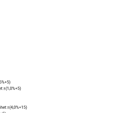
,5%+5)
t:±(1,0%+5)
het:±(4,0%+15)