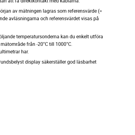
tan att få direktkontakt med kablarna.
i början av mätningen lagras som referensvärde (=
jande avläsningarna och referensvärdet visas på
ljande temperatursonderna kan du enkelt utföra
mätområde från -20°C till 1000°C.
ltimetrar har.
undsbelyst display säkerställer god läsbarhet