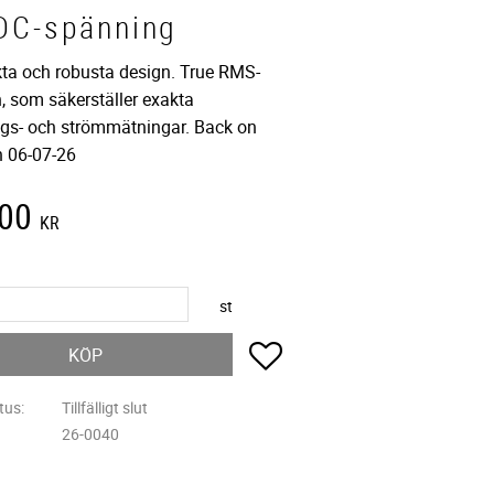
DC-spänning
a och robusta design. True RMS-
, som säkerställer exakta
gs- och strömmätningar. Back on
n 06-07-26
,00
KR
st
Lägg till i favoriter
KÖP
tus
Tillfälligt slut
26-0040